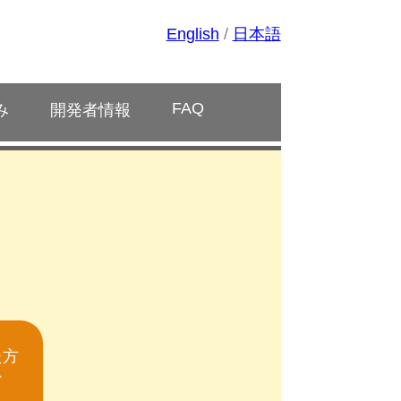
English
/
日本語
FAQ
み
開発者情報
た方
ン