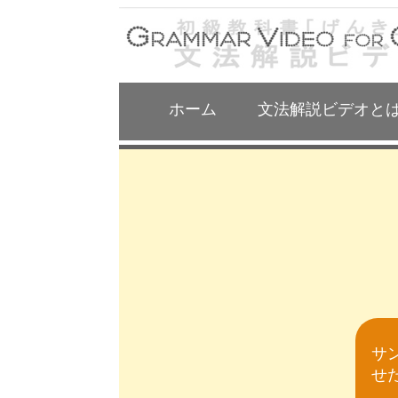
ホーム
文法解説ビデオと
サ
せ