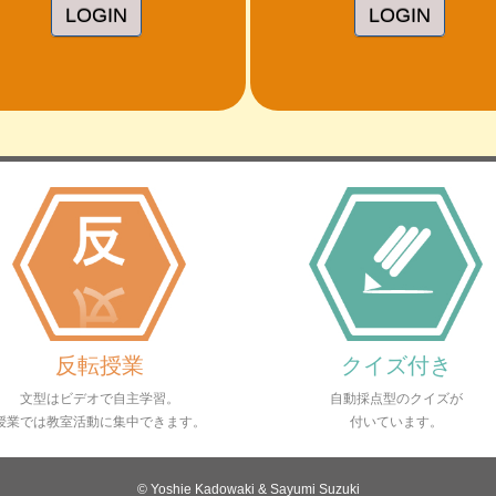
LOGIN
LOGIN
反転授業
クイズ付き
文型はビデオで自主学習。
自動採点型のクイズが
授業では教室活動に集中できます。
付いています。
© Yoshie Kadowaki & Sayumi Suzuki